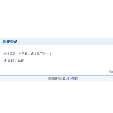
出现错误！
错误原因：对不起，该文章不存在！
请
返 回
并修正
[
关
版权所有©
t6b5小说网