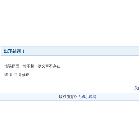
出现错误！
错误原因：对不起，该文章不存在！
请
返 回
并修正
[
关
版权所有©
t6b5小说网