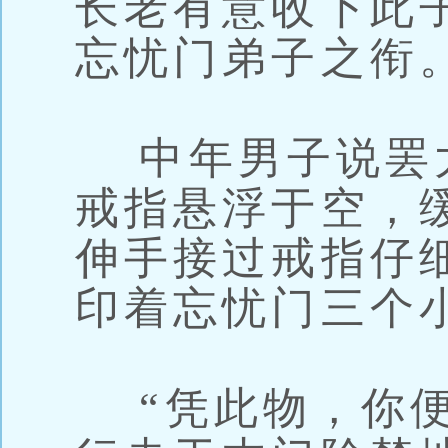
长老有意收下此
忘忧门弟子之衔。
中年男子说罢
戒指悬浮于空，
伸手接过戒指仔
印着忘忧门三个
“凭此物，你便