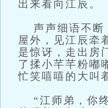
出来看向江辰。
声声细语不断
屋外，见江辰牵
是惊讶，走出房
了揉小芊芊粉嘟
忙笑嘻嘻的大叫
“江师弟，你终