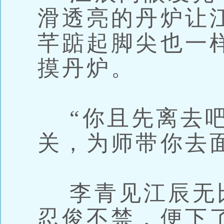
滑透亮的丹炉让
芊踮起脚尖也一
摸丹炉。
“你且先离去吧
关，为师带你去
李青见江辰无
忍俊不禁，便下