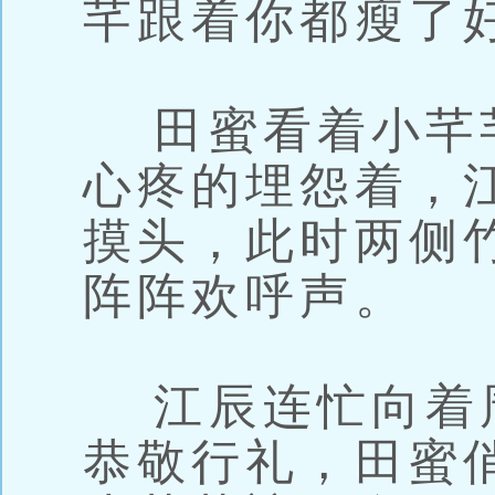
芊跟着你都瘦了
田蜜看着小芊
心疼的埋怨着，
摸头，此时两侧
阵阵欢呼声。
江辰连忙向着
恭敬行礼，田蜜