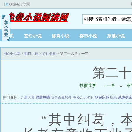
收藏4g小说网
首页
玄幻小说
修真小说
都市小说
穿越小说
t6b5小说网
>
都市小说
>
如仙似劫
> 第二十六章：一年
第二十
投推荐票
上一章
章
←
热门推荐：
九层天界
绿茵峥嵘
我是杀毒软件
美漫之大冬兵
华娱宗师
斩杀
系统供应
“其中纠葛，本