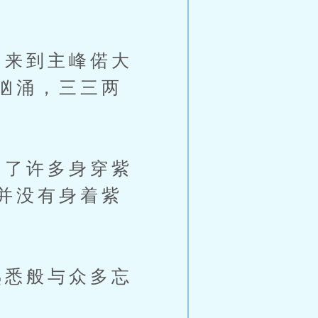
来到主峰偌大
汹涌，三三两
了许多身穿紫
并没有身着紫
悉般与众多忘