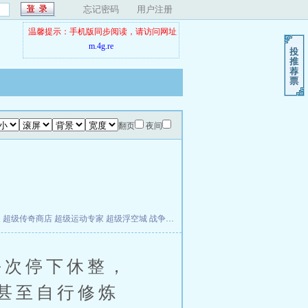
忘记密码
用户注册
温馨提示：手机版同步阅读，请访问网址
m.4g.re
翻页
夜间
夫
超级传奇商店
超级运动专家
超级浮空城
战争天堂
混元道纪
教练万岁
都市全能巨星
次停下休整，
甚至自行修炼