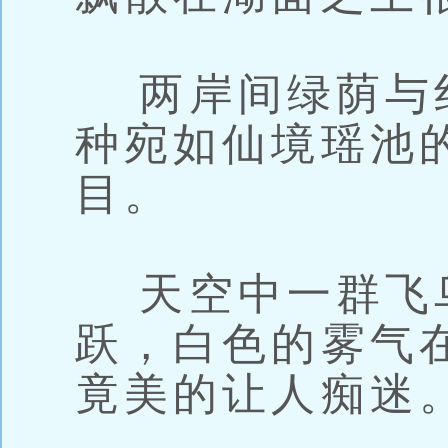
两岸间绿荫与
种宛如仙境瑶池
目。
天空中一群飞
跃，白色的雾气
竟美的让人痴迷