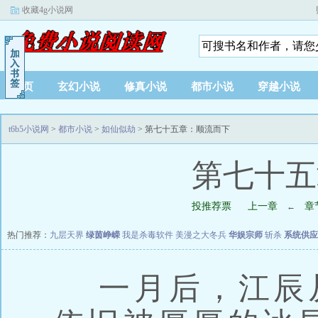
收藏4g小说网
首页
玄幻小说
修真小说
都市小说
穿越小说
t6b5小说网
>
都市小说
>
如仙似劫
> 第七十五章：顺流而下
第七十五
投推荐票
上一章
章
←
热门推荐：
九层天界
绿茵峥嵘
我是杀毒软件
美漫之大冬兵
华娱宗师
斩杀
系统供应
一月后，江辰