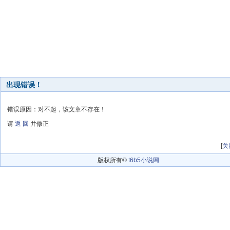
出现错误！
错误原因：对不起，该文章不存在！
请
返 回
并修正
[
关
版权所有©
t6b5小说网